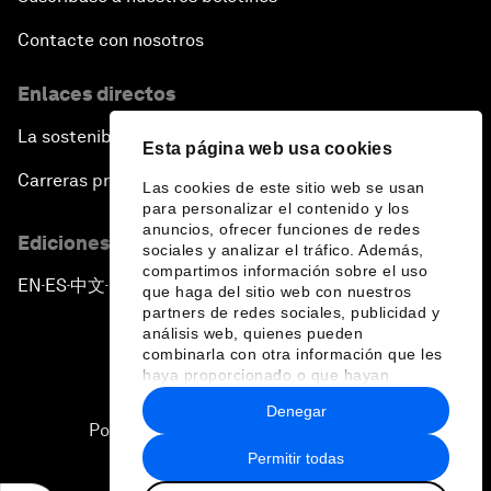
Contacte con nosotros
Enlaces directos
La sostenibilidad en el Foro
Esta página web usa cookies
Carreras profesionales
Las cookies de este sitio web se usan
para personalizar el contenido y los
anuncios, ofrecer funciones de redes
Ediciones en otros idiomas
sociales y analizar el tráfico. Además,
compartimos información sobre el uso
EN
ES
中文
日本語
▪
▪
▪
que haga del sitio web con nuestros
partners de redes sociales, publicidad y
análisis web, quienes pueden
combinarla con otra información que les
haya proporcionado o que hayan
recopilado a partir del uso que haya
Denegar
hecho de sus servicios.
Política de privacidad y normas de uso
Permitir todas
Sitemap