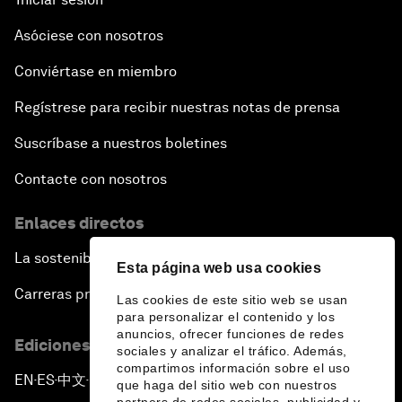
Asóciese con nosotros
Conviértase en miembro
Regístrese para recibir nuestras notas de prensa
Suscríbase a nuestros boletines
Contacte con nosotros
Enlaces directos
La sostenibilidad en el Foro
Esta página web usa cookies
Carreras profesionales
Las cookies de este sitio web se usan
para personalizar el contenido y los
anuncios, ofrecer funciones de redes
Ediciones en otros idiomas
sociales y analizar el tráfico. Además,
compartimos información sobre el uso
EN
ES
中文
日本語
▪
▪
▪
que haga del sitio web con nuestros