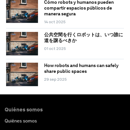
Cómo robots y humanos pueden
compartir espacios públicos de
manera segura
14 oct 2025
公共空間を行くロボットは、いつ誰に
道を譲るべきか
01 oct 2025
How robots and humans can safely
share public spaces
29 sep 2025
Quiénes somos
Quiénes somos