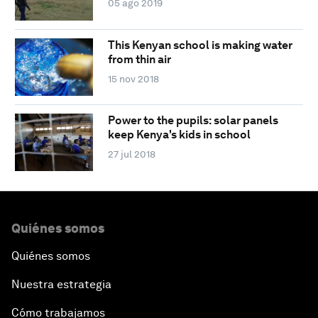
05 ago 2019
This Kenyan school is making water
from thin air
15 nov 2018
Power to the pupils: solar panels
keep Kenya's kids in school
27 jul 2018
Quiénes somos
Quiénes somos
Nuestra estrategia
Cómo trabajamos