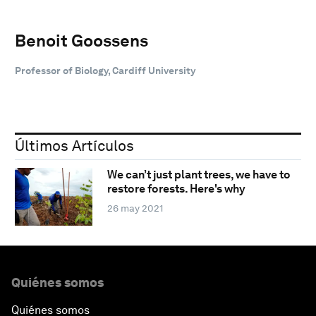
Benoit Goossens
Professor of Biology, Cardiff University
Últimos Artículos
We can’t just plant trees, we have to
restore forests. Here's why
26 may 2021
Quiénes somos
Quiénes somos