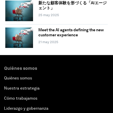
新たな顧客体験を形づくる「AIエージ
ェント」
25 may 2025
Meet the AI agents defining the new
customer experience
21 may 2025
Quiénes somos
Quiénes somos
Nuestra estrategia
Cómo trabajamos
Liderazgo y gobernanza