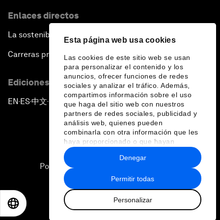
Enlaces directos
La sostenibilidad en el Foro
Esta página web usa cookies
Carreras profesionales
Las cookies de este sitio web se usan
para personalizar el contenido y los
anuncios, ofrecer funciones de redes
Ediciones en otros idiomas
sociales y analizar el tráfico. Además,
compartimos información sobre el uso
EN
ES
中文
日本語
▪
▪
▪
que haga del sitio web con nuestros
partners de redes sociales, publicidad y
análisis web, quienes pueden
combinarla con otra información que les
haya proporcionado o que hayan
recopilado a partir del uso que haya
Denegar
hecho de sus servicios.
Política de privacidad y normas de uso
Permitir todas
Sitemap
Personalizar
©
2026
Foro Económico Mundial
EN
ES
中文
日本語