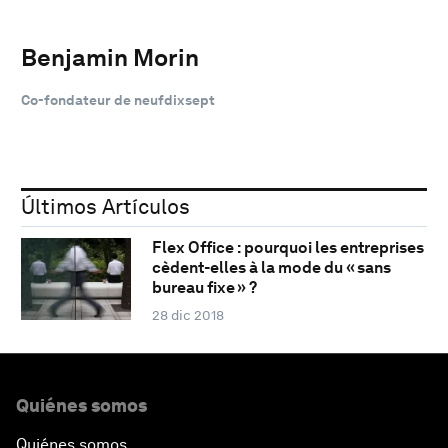
Benjamin Morin
Co-fondateur de neufdixsept
Últimos Artículos
Flex Office : pourquoi les entreprises
cèdent-elles à la mode du « sans
bureau fixe » ?
28 dic 2018
Quiénes somos
Quiénes somos