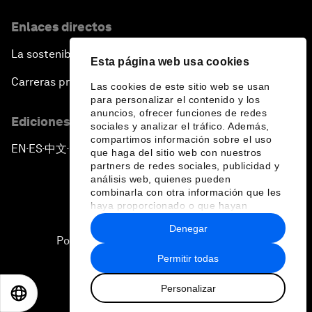
Enlaces directos
La sostenibilidad en el Foro
Esta página web usa cookies
Carreras profesionales
Las cookies de este sitio web se usan
para personalizar el contenido y los
anuncios, ofrecer funciones de redes
Ediciones en otros idiomas
sociales y analizar el tráfico. Además,
compartimos información sobre el uso
EN
ES
中文
日本語
▪
▪
▪
que haga del sitio web con nuestros
partners de redes sociales, publicidad y
análisis web, quienes pueden
combinarla con otra información que les
haya proporcionado o que hayan
recopilado a partir del uso que haya
Denegar
hecho de sus servicios.
Política de privacidad y normas de uso
Permitir todas
Sitemap
Personalizar
©
2026
Foro Económico Mundial
EN
ES
中文
日本語