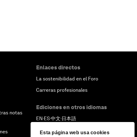
Enlaces directos
La sostenibilidad en el Foro
Carreras profesionales
Ediciones en otros idiomas
tras notas
EN
ES
中文
日本語
▪
▪
▪
ines
Esta página web usa cookies