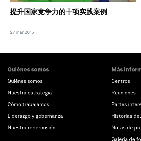
提升国家竞争力的十项实践案例
27 mar 2015
Quiénes somos
Más inform
Quiénes somos
Centros
Nuestra estrategia
Reuniones
Cómo trabajamos
Partes inter
Liderazgo y gobernanza
Historias del
Nuestra repercusión
Notas de pr
Galería de f