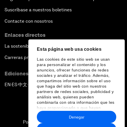
Suscríbase a nuestros boletines
Contacte con nosotros
Enlaces directos
La sostenibilidad en el Foro
Esta página web usa cookies
Carreras profesionales
Las cookies de este sitio web se usan
para personalizar el contenido y los
anuncios, ofrecer funciones de redes
Ediciones en otros idiomas
sociales y analizar el tráfico. Además,
compartimos información sobre el uso
EN
ES
中文
日本語
▪
▪
▪
que haga del sitio web con nuestros
partners de redes sociales, publicidad y
análisis web, quienes pueden
combinarla con otra información que les
haya proporcionado o que hayan
recopilado a partir del uso que haya
Denegar
hecho de sus servicios.
Política de privacidad y normas de uso