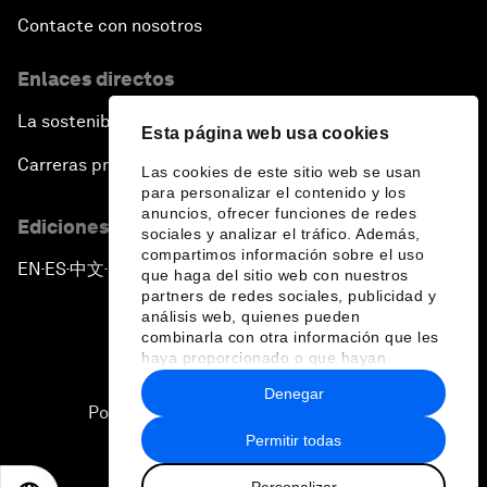
Contacte con nosotros
Enlaces directos
La sostenibilidad en el Foro
Esta página web usa cookies
Carreras profesionales
Las cookies de este sitio web se usan
para personalizar el contenido y los
anuncios, ofrecer funciones de redes
Ediciones en otros idiomas
sociales y analizar el tráfico. Además,
compartimos información sobre el uso
EN
ES
中文
日本語
▪
▪
▪
que haga del sitio web con nuestros
partners de redes sociales, publicidad y
análisis web, quienes pueden
combinarla con otra información que les
haya proporcionado o que hayan
recopilado a partir del uso que haya
Denegar
hecho de sus servicios.
Política de privacidad y normas de uso
Permitir todas
Sitemap
Personalizar