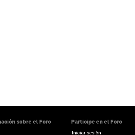
ación sobre el Foro
Participe en el Foro
Iniciar sesión