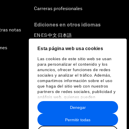
Carreras profesionales
Ediciones en otros idiomas
tras notas
EN
ES
中文
日本語
▪
▪
▪
ines
Esta página web usa cookies
Las cookies de este sitio web se usan
para personalizar el contenido y los
anuncios, ofrecer funciones de redes
sociales y analizar el tráfico. Además,
compartimos información sobre el uso
que haga del sitio web con nuestros
partners de redes sociales, publicidad y
análisis web, quienes pueden
combinarla con otra información que les
Denegar
haya proporcionado o que hayan
recopilado a partir del uso que haya
hecho de sus servicios.
Permitir todas