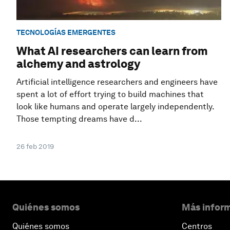
TECNOLOGÍAS EMERGENTES
What AI researchers can learn from
alchemy and astrology
Artificial intelligence researchers and engineers have
spent a lot of effort trying to build machines that
look like humans and operate largely independently.
Those tempting dreams have d...
26 feb 2019
Quiénes somos
Más inform
Quiénes somos
Centros