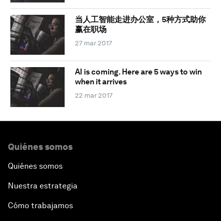
当人工智能走进办公室，5种方式助你
赢在职场
27 mar 2017
AI is coming. Here are 5 ways to win
when it arrives
22 mar 2017
Quiénes somos
Quiénes somos
Nuestra estrategia
Cómo trabajamos