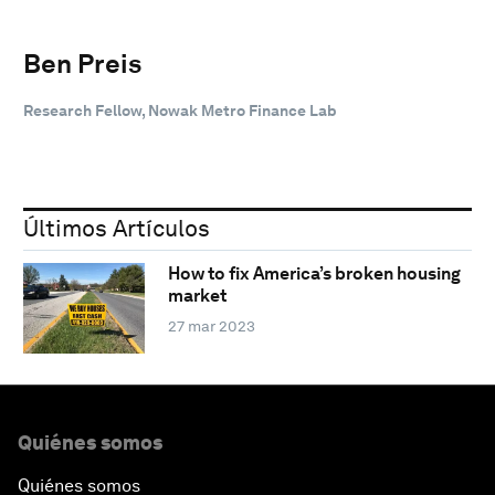
Ben Preis
Research Fellow, Nowak Metro Finance Lab
Últimos Artículos
How to fix America’s broken housing
market
27 mar 2023
Quiénes somos
Quiénes somos