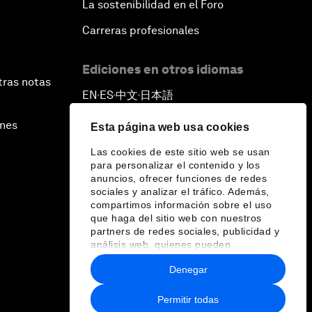
La sostenibilidad en el Foro
Carreras profesionales
Ediciones en otros idiomas
tras notas
EN
ES
中文
日本語
▪
▪
▪
ines
Esta página web usa cookies
Las cookies de este sitio web se usan
para personalizar el contenido y los
anuncios, ofrecer funciones de redes
sociales y analizar el tráfico. Además,
compartimos información sobre el uso
que haga del sitio web con nuestros
partners de redes sociales, publicidad y
análisis web, quienes pueden
combinarla con otra información que les
Denegar
haya proporcionado o que hayan
recopilado a partir del uso que haya
hecho de sus servicios.
Permitir todas