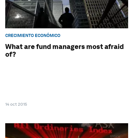
CRECIMIENTO ECONÓMICO
What are fund managers most afraid
of?
14 oct 2015