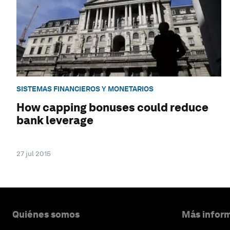
SISTEMAS FINANCIEROS Y MONETARIOS
How capping bonuses could reduce
bank leverage
27 jul 2015
Quiénes somos
Más inform