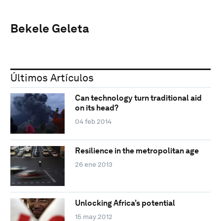
Bekele Geleta
Últimos Artículos
Can technology turn traditional aid
on its head?
04 feb 2014
Resilience in the metropolitan age
26 ene 2013
Unlocking Africa’s potential
15 may 2012