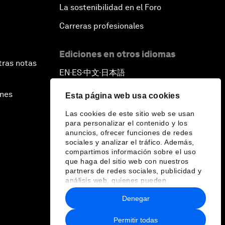
La sostenibilidad en el Foro
Carreras profesionales
Ediciones en otros idiomas
tras notas
EN
ES
中文
日本語
▪
▪
▪
ines
Esta página web usa cookies
Las cookies de este sitio web se usan
para personalizar el contenido y los
anuncios, ofrecer funciones de redes
sociales y analizar el tráfico. Además,
compartimos información sobre el uso
que haga del sitio web con nuestros
partners de redes sociales, publicidad y
análisis web, quienes pueden
combinarla con otra información que les
Denegar
haya proporcionado o que hayan
recopilado a partir del uso que haya
hecho de sus servicios.
Permitir todas