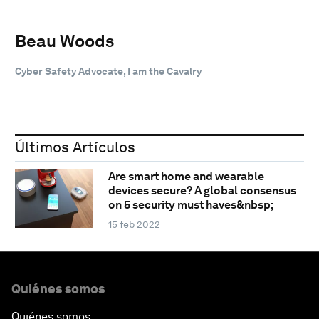
Beau Woods
Cyber Safety Advocate, I am the Cavalry
Últimos Artículos
Are smart home and wearable
devices secure? A global consensus
on 5 security must haves&nbsp;
15 feb 2022
Quiénes somos
Quiénes somos