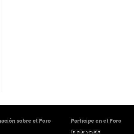
ación sobre el Foro
Participe en el Foro
Iniciar sesión