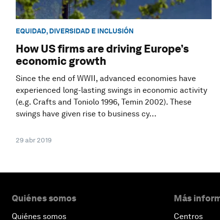
EQUIDAD, DIVERSIDAD E INCLUSIÓN
How US firms are driving Europe’s
economic growth
Since the end of WWII, advanced economies have
experienced long-lasting swings in economic activity
(e.g. Crafts and Toniolo 1996, Temin 2002). These
swings have given rise to business cy...
29 abr 2019
Quiénes somos
Más inform
Quiénes somos
Centros