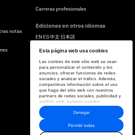
Carreras profesionales
Ediciones en otros idiomas
tras notas
EN
ES
中文
日本語
▪
▪
▪
ines
Esta página web usa cookies
Las cookies de este sitio web se usan
para personalizar el contenido y los
anuncios, ofrecer funciones de redes
sociales y analizar el tráfico. Además,
compartimos información sobre el uso
que haga del sitio web con nuestros
partners de redes sociales, publicidad y
análisis web, quienes pueden
combinarla con otra información que les
Denegar
haya proporcionado o que hayan
recopilado a partir del uso que haya
hecho de sus servicios.
Permitir todas