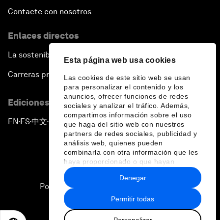
Contacte con nosotros
Enlaces directos
La sostenibilidad en el Foro
Esta página web usa cookies
Carreras profesionales
Las cookies de este sitio web se usan
para personalizar el contenido y los
anuncios, ofrecer funciones de redes
Ediciones en otros idiomas
sociales y analizar el tráfico. Además,
compartimos información sobre el uso
EN
ES
中文
日本語
▪
▪
▪
que haga del sitio web con nuestros
partners de redes sociales, publicidad y
análisis web, quienes pueden
combinarla con otra información que les
haya proporcionado o que hayan
recopilado a partir del uso que haya
Denegar
hecho de sus servicios.
Política de privacidad y normas de uso
Permitir todas
Sitemap
Personalizar