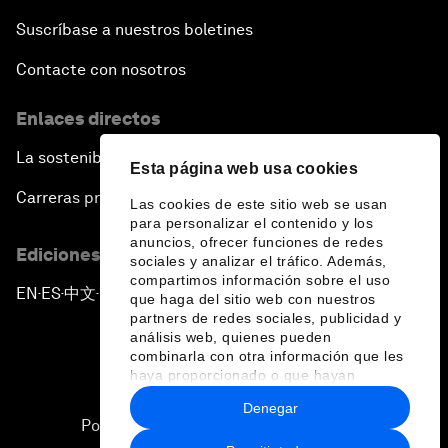
Suscríbase a nuestros boletines
Contacte con nosotros
Enlaces directos
La sostenibilidad en el Foro
Esta página web usa cookies
Carreras profesionales
Las cookies de este sitio web se usan
para personalizar el contenido y los
anuncios, ofrecer funciones de redes
Ediciones en otros idiomas
sociales y analizar el tráfico. Además,
compartimos información sobre el uso
EN
ES
中文
日本語
▪
▪
▪
que haga del sitio web con nuestros
partners de redes sociales, publicidad y
análisis web, quienes pueden
combinarla con otra información que les
haya proporcionado o que hayan
recopilado a partir del uso que haya
Denegar
hecho de sus servicios.
Política de privacidad y normas de uso