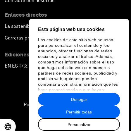
Contacte con nosotros
Enlaces directos
La sostenibilidad en el Foro
Esta página web usa cookies
Carreras profesionales
Las cookies de este sitio web se usan
para personalizar el contenido y los
anuncios, ofrecer funciones de redes
Ediciones en otros idiomas
sociales y analizar el tráfico. Además,
compartimos información sobre el uso
EN
ES
中文
日本語
▪
▪
▪
que haga del sitio web con nuestros
partners de redes sociales, publicidad y
análisis web, quienes pueden
combinarla con otra información que les
haya proporcionado o que hayan
recopilado a partir del uso que haya
Denegar
hecho de sus servicios.
Política de privacidad y normas de uso
Permitir todas
Sitemap
Personalizar
©
2026
Foro Económico Mundial
EN
ES
中文
日本語