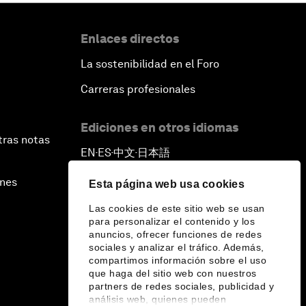
Enlaces directos
La sostenibilidad en el Foro
Carreras profesionales
Ediciones en otros idiomas
tras notas
EN
ES
中文
日本語
▪
▪
▪
ines
Esta página web usa cookies
Las cookies de este sitio web se usan
para personalizar el contenido y los
anuncios, ofrecer funciones de redes
sociales y analizar el tráfico. Además,
compartimos información sobre el uso
que haga del sitio web con nuestros
partners de redes sociales, publicidad y
análisis web, quienes pueden