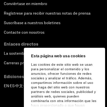
Conviértase en miembro
Regístrese para recibir nuestras notas de prensa
Suscríbase a nuestros boletines
Contacte con nosotros
Enlaces directos
La sostenibilidad en el Foro
Esta página web usa cookies
Carreras profesionales
Las cookies de este sitio web se usan
para personalizar el contenido y los
anuncios, ofrecer funciones de redes
Ediciones en otros idiomas
sociales y analizar el tráfico. Además,
compartimos información sobre el uso
EN
ES
中文
日本語
▪
▪
▪
que haga del sitio web con nuestros
partners de redes sociales, publicidad y
análisis web, quienes pueden
combinarla con otra información que les
haya proporcionado o que hayan