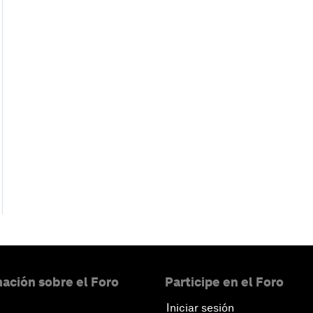
ación sobre el Foro
Participe en el Foro
Iniciar sesión