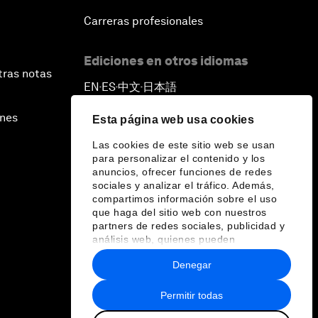
Carreras profesionales
Ediciones en otros idiomas
tras notas
EN
ES
中文
日本語
▪
▪
▪
ines
Esta página web usa cookies
Las cookies de este sitio web se usan
para personalizar el contenido y los
anuncios, ofrecer funciones de redes
sociales y analizar el tráfico. Además,
compartimos información sobre el uso
que haga del sitio web con nuestros
partners de redes sociales, publicidad y
análisis web, quienes pueden
combinarla con otra información que les
Denegar
haya proporcionado o que hayan
recopilado a partir del uso que haya
hecho de sus servicios.
Permitir todas