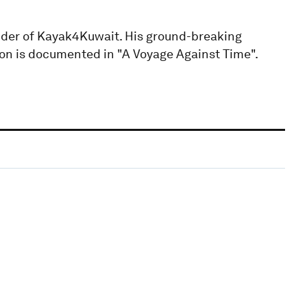
under of Kayak4Kuwait. His ground-breaking
ion is documented in "A Voyage Against Time".