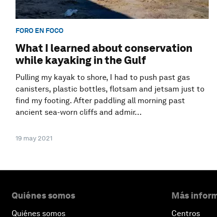
FORO EN FOCO
What I learned about conservation
while kayaking in the Gulf
Pulling my kayak to shore, I had to push past gas
canisters, plastic bottles, flotsam and jetsam just to
find my footing. After paddling all morning past
ancient sea-worn cliffs and admir...
19 may 2021
Quiénes somos
Más inform
Quiénes somos
Centros