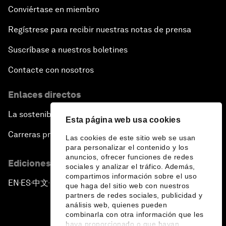
Conviértase en miembro
Regístrese para recibir nuestras notas de prensa
Suscríbase a nuestros boletines
Contacte con nosotros
Enlaces directos
La sostenibilidad en el Foro
Esta página web usa cookies
Carreras profesionales
Las cookies de este sitio web se usan
para personalizar el contenido y los
anuncios, ofrecer funciones de redes
Ediciones en otros idiomas
sociales y analizar el tráfico. Además,
compartimos información sobre el uso
EN
ES
中文
日本語
▪
▪
▪
que haga del sitio web con nuestros
partners de redes sociales, publicidad y
análisis web, quienes pueden
combinarla con otra información que les
haya proporcionado o que hayan