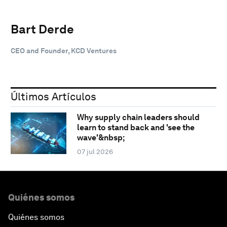
Bart Derde
CEO and Founder, KCD Ventures
Últimos Artículos
Why supply chain leaders should
learn to stand back and 'see the
wave'&nbsp;
07 jul 2026
Quiénes somos
Quiénes somos