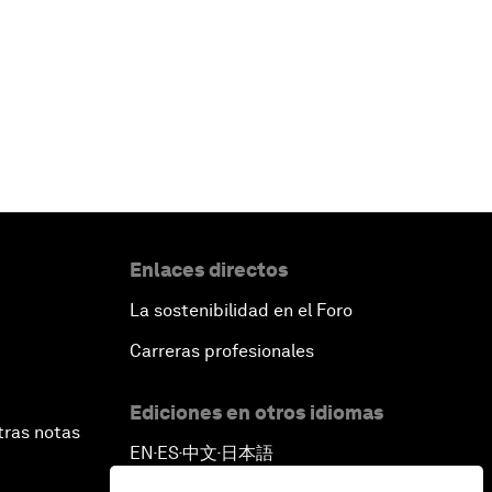
Enlaces directos
La sostenibilidad en el Foro
Carreras profesionales
Ediciones en otros idiomas
tras notas
EN
ES
中文
日本語
▪
▪
▪