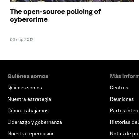
The open-source policing of
cybercrime
03 sep 2012
Quiénes somos
Más inform
Quiénes somos
Centros
Nuestra estrategia
Reuniones
Cómo trabajamos
Partes inter
Liderazgo y gobernanza
Historias del
Nuestra repercusión
Notas de pr