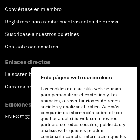
Conviértase en miembro
Regístrese para recibir nuestras notas de prensa
Suscríbase a nuestros boletines
Contacte con nosotros
Enlaces directos
La sostenibilidad en el Foro
Esta página web usa cookies
Carreras profesionales
Las cookies de este sitio web se usan
para personalizar el contenido y los
anuncios, ofrecer funciones de redes
Ediciones en otros idiomas
sociales y analizar el tráfico. Además,
compartimos información sobre el uso
EN
ES
中文
日本語
▪
▪
▪
que haga del sitio web con nuestros
partners de redes sociales, publicidad y
análisis web, quienes pueden
combinarla con otra información que les