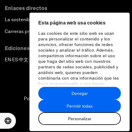
Enlaces directos
La sostenibilidad en el Foro
Esta página web usa cookies
Carreras profesionales
Las cookies de este sitio web se usan
para personalizar el contenido y los
anuncios, ofrecer funciones de redes
Ediciones en otros idiomas
sociales y analizar el tráfico. Además,
compartimos información sobre el uso
EN
ES
中文
日本語
▪
▪
▪
que haga del sitio web con nuestros
partners de redes sociales, publicidad y
análisis web, quienes pueden
combinarla con otra información que les
haya proporcionado o que hayan
recopilado a partir del uso que haya
Denegar
hecho de sus servicios.
Política de privacidad y normas de uso
Permitir todas
Sitemap
Personalizar
©
2026
Foro Económico Mundial
EN
ES
中文
日本語