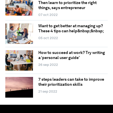
Then learn to prioritize the right
things, says entrepreneur
07 oct 2022
Want to get better at managing up?
These 4 tips can help&nbsp;&nbsp;
05 oct 2022
How to succeed at work? Try writing
a ‘personal user guide’
26 sep 2022
7 steps leaders can take to improve
their prioritization skills
21 sep 2022