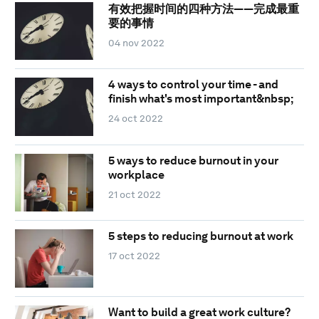
有效把握时间的四种方法——完成最重
要的事情
04 nov 2022
4 ways to control your time - and
finish what's most important&nbsp;
24 oct 2022
5 ways to reduce burnout in your
workplace
21 oct 2022
5 steps to reducing burnout at work
17 oct 2022
Want to build a great work culture?