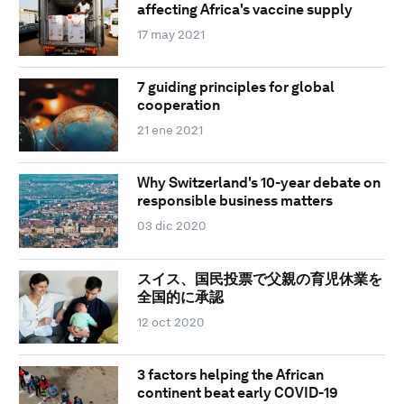
affecting Africa's vaccine supply
17 may 2021
7 guiding principles for global
cooperation
21 ene 2021
Why Switzerland's 10-year debate on
responsible business matters
03 dic 2020
スイス、国民投票で父親の育児休業を
全国的に承認
12 oct 2020
3 factors helping the African
continent beat early COVID-19