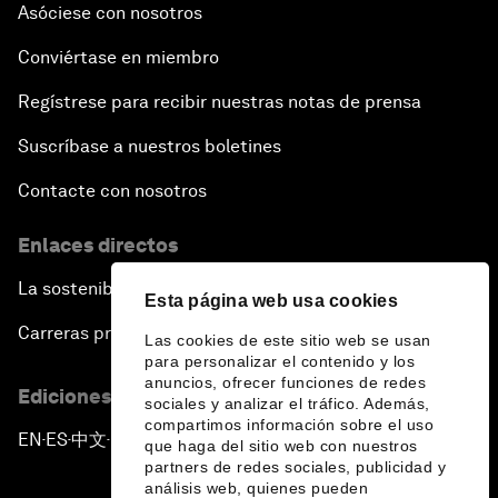
Asóciese con nosotros
Conviértase en miembro
Regístrese para recibir nuestras notas de prensa
Suscríbase a nuestros boletines
Contacte con nosotros
Enlaces directos
La sostenibilidad en el Foro
Esta página web usa cookies
Carreras profesionales
Las cookies de este sitio web se usan
para personalizar el contenido y los
anuncios, ofrecer funciones de redes
Ediciones en otros idiomas
sociales y analizar el tráfico. Además,
compartimos información sobre el uso
EN
ES
中文
日本語
▪
▪
▪
que haga del sitio web con nuestros
partners de redes sociales, publicidad y
análisis web, quienes pueden