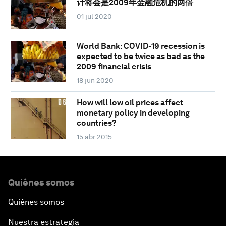
计将会是2009年金融危机的两倍
01 jul 2020
World Bank: COVID-19 recession is
expected to be twice as bad as the
2009 financial crisis
18 jun 2020
How will low oil prices affect
monetary policy in developing
countries?
15 abr 2015
Quiénes somos
Quiénes somos
Nuestra estrategia