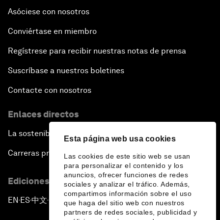
Asóciese con nosotros
Conviértase en miembro
Regístrese para recibir nuestras notas de prensa
Suscríbase a nuestros boletines
Contacte con nosotros
Enlaces directos
La sostenibilidad en el Foro
Esta página web usa cookies
Carreras profesionales
Las cookies de este sitio web se usan
para personalizar el contenido y los
anuncios, ofrecer funciones de redes
Ediciones en otros idiomas
sociales y analizar el tráfico. Además,
compartimos información sobre el uso
EN
ES
中文
日本語
▪
▪
▪
que haga del sitio web con nuestros
partners de redes sociales, publicidad y