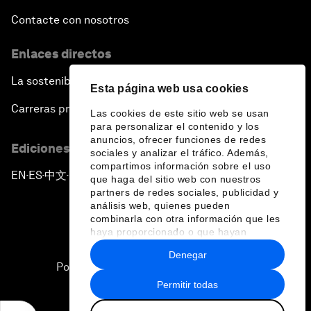
Contacte con nosotros
Enlaces directos
La sostenibilidad en el Foro
Esta página web usa cookies
Carreras profesionales
Las cookies de este sitio web se usan
para personalizar el contenido y los
anuncios, ofrecer funciones de redes
Ediciones en otros idiomas
sociales y analizar el tráfico. Además,
compartimos información sobre el uso
EN
ES
中文
日本語
▪
▪
▪
que haga del sitio web con nuestros
partners de redes sociales, publicidad y
análisis web, quienes pueden
combinarla con otra información que les
haya proporcionado o que hayan
recopilado a partir del uso que haya
Denegar
hecho de sus servicios.
Política de privacidad y normas de uso
Permitir todas
Sitemap