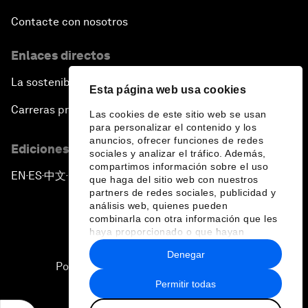
Contacte con nosotros
Enlaces directos
La sostenibilidad en el Foro
Esta página web usa cookies
Carreras profesionales
Las cookies de este sitio web se usan
para personalizar el contenido y los
anuncios, ofrecer funciones de redes
Ediciones en otros idiomas
sociales y analizar el tráfico. Además,
compartimos información sobre el uso
EN
ES
中文
日本語
▪
▪
▪
que haga del sitio web con nuestros
partners de redes sociales, publicidad y
análisis web, quienes pueden
combinarla con otra información que les
haya proporcionado o que hayan
recopilado a partir del uso que haya
Denegar
hecho de sus servicios.
Política de privacidad y normas de uso
Permitir todas
Sitemap