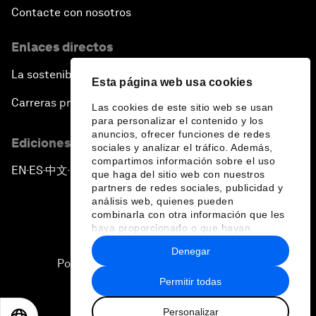
Contacte con nosotros
Enlaces directos
La sostenibilidad en el Foro
Esta página web usa cookies
Carreras profesionales
Las cookies de este sitio web se usan
para personalizar el contenido y los
anuncios, ofrecer funciones de redes
Ediciones en otros idiomas
sociales y analizar el tráfico. Además,
compartimos información sobre el uso
EN
ES
中文
日本語
▪
▪
▪
que haga del sitio web con nuestros
partners de redes sociales, publicidad y
análisis web, quienes pueden
combinarla con otra información que les
haya proporcionado o que hayan
recopilado a partir del uso que haya
Denegar
hecho de sus servicios.
Política de privacidad y normas de uso
Permitir todas
Sitemap
Personalizar
©
2026
Foro Económico Mundial