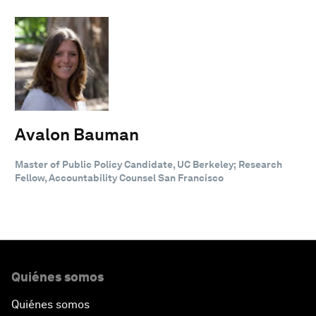
Avalon Bauman
Master of Public Policy Candidate, UC Berkeley; Research
Fellow, Accountability Counsel San Francisco
Quiénes somos
Quiénes somos