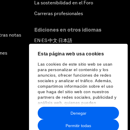
La sostenibilidad en el Foro
Carreras profesionales
Ediciones en otros idiomas
tras notas
EN
ES
中文
日本語
▪
▪
▪
ines
Esta página web usa cookies
Las cookies de este sitio web se usan
para personalizar el contenido y los
anuncios, ofrecer funciones de redes
sociales y analizar el tráfico. Además,
compartimos información sobre el uso
que haga del sitio web con nuestros
partners de redes sociales, publicidad y
análisis web, quienes pueden
combinarla con otra información que les
Denegar
haya proporcionado o que hayan
recopilado a partir del uso que haya
hecho de sus servicios.
Permitir todas