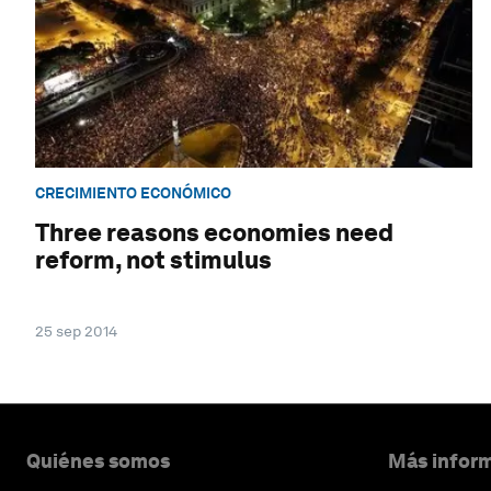
CRECIMIENTO ECONÓMICO
Three reasons economies need
reform, not stimulus
25 sep 2014
Quiénes somos
Más inform