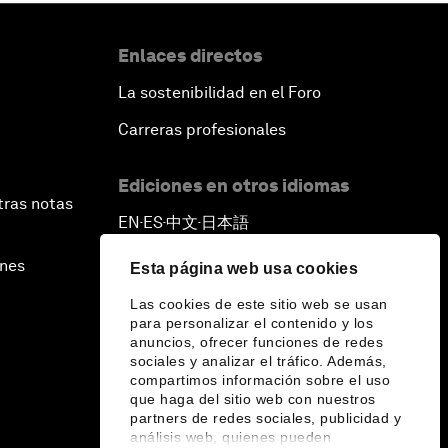
Enlaces directos
La sostenibilidad en el Foro
Carreras profesionales
Ediciones en otros idiomas
tras notas
EN
ES
中文
日本語
▪
▪
▪
ines
Esta página web usa cookies
Las cookies de este sitio web se usan
para personalizar el contenido y los
anuncios, ofrecer funciones de redes
sociales y analizar el tráfico. Además,
compartimos información sobre el uso
que haga del sitio web con nuestros
partners de redes sociales, publicidad y
análisis web, quienes pueden