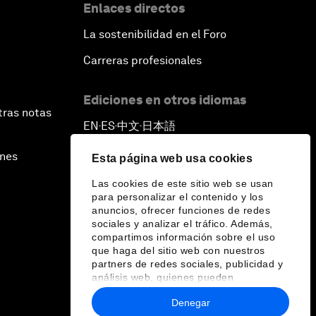
Enlaces directos
La sostenibilidad en el Foro
Carreras profesionales
Ediciones en otros idiomas
tras notas
EN
ES
中文
日本語
▪
▪
▪
ines
Esta página web usa cookies
Las cookies de este sitio web se usan
para personalizar el contenido y los
anuncios, ofrecer funciones de redes
sociales y analizar el tráfico. Además,
compartimos información sobre el uso
que haga del sitio web con nuestros
partners de redes sociales, publicidad y
análisis web, quienes pueden
combinarla con otra información que les
Denegar
haya proporcionado o que hayan