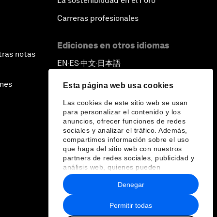
La sostenibilidad en el Foro
Carreras profesionales
Ediciones en otros idiomas
tras notas
EN
ES
中文
日本語
▪
▪
▪
ines
Esta página web usa cookies
Las cookies de este sitio web se usan
para personalizar el contenido y los
anuncios, ofrecer funciones de redes
sociales y analizar el tráfico. Además,
compartimos información sobre el uso
que haga del sitio web con nuestros
partners de redes sociales, publicidad y
análisis web, quienes pueden
combinarla con otra información que les
Denegar
haya proporcionado o que hayan
recopilado a partir del uso que haya
hecho de sus servicios.
Permitir todas