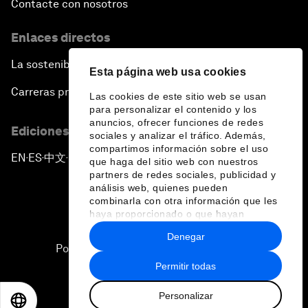
Contacte con nosotros
Enlaces directos
La sostenibilidad en el Foro
Esta página web usa cookies
Carreras profesionales
Las cookies de este sitio web se usan
para personalizar el contenido y los
anuncios, ofrecer funciones de redes
Ediciones en otros idiomas
sociales y analizar el tráfico. Además,
compartimos información sobre el uso
EN
ES
中文
日本語
▪
▪
▪
que haga del sitio web con nuestros
partners de redes sociales, publicidad y
análisis web, quienes pueden
combinarla con otra información que les
haya proporcionado o que hayan
recopilado a partir del uso que haya
Denegar
hecho de sus servicios.
Política de privacidad y normas de uso
Permitir todas
Sitemap
Personalizar
©
2026
Foro Económico Mundial
EN
ES
中文
日本語