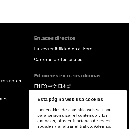
Enlaces directos
La sostenibilidad en el Foro
Carreras profesionales
Ediciones en otros idiomas
tras notas
EN
ES
中文
日本語
▪
▪
▪
ines
Esta página web usa cookies
Las cookies de este sitio web se usan
para personalizar el contenido y los
anuncios, ofrecer funciones de redes
sociales y analizar el tráfico. Además,