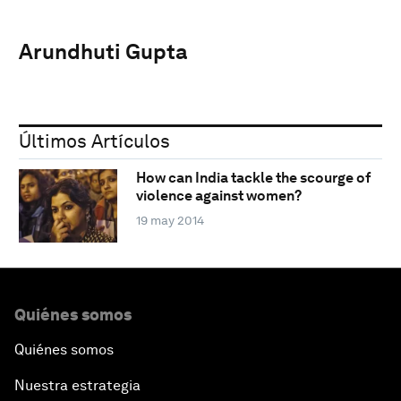
Arundhuti Gupta
Últimos Artículos
How can India tackle the scourge of
violence against women?
19 may 2014
Quiénes somos
Quiénes somos
Nuestra estrategia