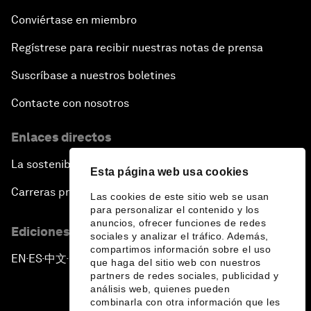
Conviértase en miembro
Regístrese para recibir nuestras notas de prensa
Suscríbase a nuestros boletines
Contacte con nosotros
Enlaces directos
La sostenibilidad en el Foro
Esta página web usa cookies
Carreras profesionales
Las cookies de este sitio web se usan
para personalizar el contenido y los
anuncios, ofrecer funciones de redes
Ediciones en otros idiomas
sociales y analizar el tráfico. Además,
compartimos información sobre el uso
EN
ES
中文
日本語
▪
▪
▪
que haga del sitio web con nuestros
partners de redes sociales, publicidad y
análisis web, quienes pueden
combinarla con otra información que les