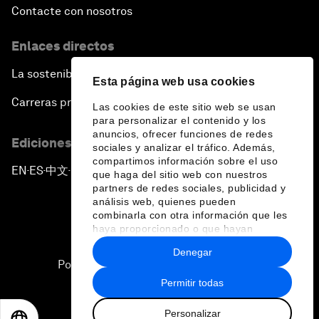
Contacte con nosotros
Enlaces directos
La sostenibilidad en el Foro
Esta página web usa cookies
Carreras profesionales
Las cookies de este sitio web se usan
para personalizar el contenido y los
anuncios, ofrecer funciones de redes
Ediciones en otros idiomas
sociales y analizar el tráfico. Además,
compartimos información sobre el uso
EN
ES
中文
日本語
▪
▪
▪
que haga del sitio web con nuestros
partners de redes sociales, publicidad y
análisis web, quienes pueden
combinarla con otra información que les
haya proporcionado o que hayan
recopilado a partir del uso que haya
Denegar
hecho de sus servicios.
Política de privacidad y normas de uso
Permitir todas
Sitemap
Personalizar
©
2026
Foro Económico Mundial
EN
ES
中文
日本語