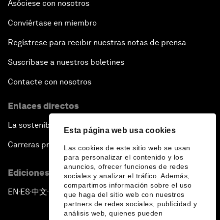
Asóciese con nosotros
Conviértase en miembro
Regístrese para recibir nuestras notas de prensa
Suscríbase a nuestros boletines
Contacte con nosotros
Enlaces directos
La sostenibilidad en el Foro
Esta página web usa cookies
Carreras profesionales
Las cookies de este sitio web se usan
para personalizar el contenido y los
anuncios, ofrecer funciones de redes
Ediciones en otros idiomas
sociales y analizar el tráfico. Además,
compartimos información sobre el uso
EN
ES
中文
日本語
▪
▪
▪
que haga del sitio web con nuestros
partners de redes sociales, publicidad y
análisis web, quienes pueden