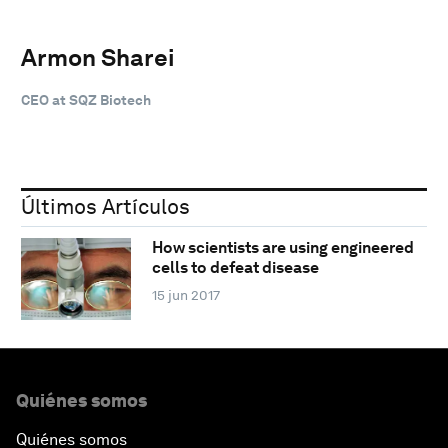
Armon Sharei
CEO at SQZ Biotech
Últimos Artículos
How scientists are using engineered
cells to defeat disease
15 jun 2017
Quiénes somos
Quiénes somos