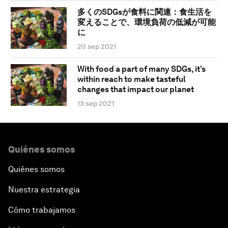
多くのSDGsが食料に関連：食生活を
変えることで、環境負荷の低減が可能
に
20 sep 2021
With food a part of many SDGs, it’s
within reach to make tasteful
changes that impact our planet
13 sep 2021
Quiénes somos
Quiénes somos
Nuestra estrategia
Cómo trabajamos